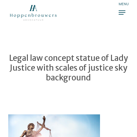
Skip
Menu
to
Close
main
Menu
content
Legal law concept statue of Lady
Justice with scales of justice sky
background