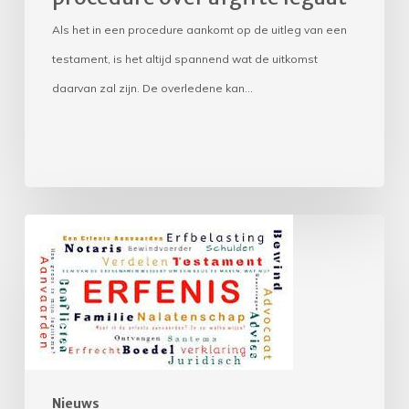
Als het in een procedure aankomt op de uitleg van een
testament, is het altijd spannend wat de uitkomst
daarvan zal zijn. De overledene kan…
Handelen
vanwege
acute
dreiging
volksgezondheid
mogelijk
daad
Nieuws