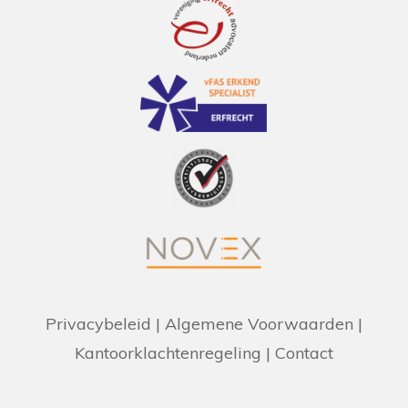
om een vereffenaar aan te wijzen.
Lees
hier verder
Privacybeleid
|
Algemene Voorwaarden
|
Kantoorklachtenregeling
|
Contact