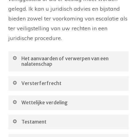
gelegd. Ik kan u juridisch advies en bijstand
bieden zowel ter voorkoming van escalatie als
ter veiligstelling van uw rechten in een
juridische procedure.
Het aanvaarden of verwerpen van een
nalatenschap
Als u erfgenaam bent, dan heeft u drie
Versterferfrecht
opties: u kunt zuiver aanvaarden,
Als de erflater geen testament heeft
beneficiair aanvaarden of verwerpen. Als u
Wettelijke verdeling
opgesteld, bepaalt de wet (boek 4 van het
zuiver aanvaardt, dan bent u met uw
Als de erfgenamen een achterblijvende
Burgerlijk Wetboek) of u erfgenaam bent
privévermogen aansprakelijk voor de
Testament
echtgenoot en een of meer kinderen zijn –
en op welk deel u recht heeft. Deze
schulden van de nalatenschap als de